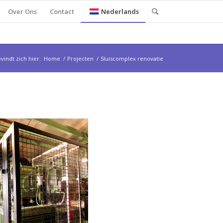
Over Ons
Contact
Nederlands
vindt zich hier:
Home
/
Projecten
/
Sluiscomplex renovatie